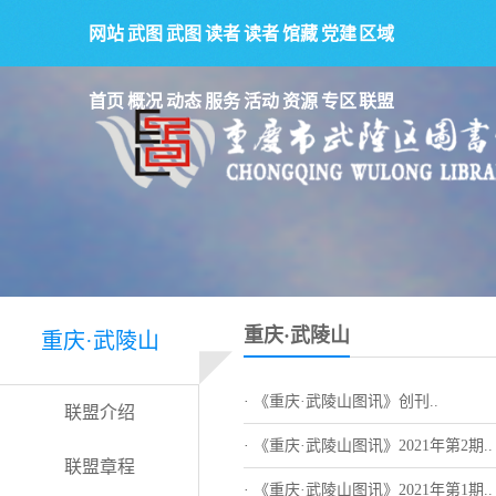
网站
武图
武图
读者
读者
馆藏
党建
区域
首页
概况
动态
服务
活动
资源
专区
联盟
重庆·武陵山
重庆·武陵山
·
《重庆·武陵山图讯》创刊..
联盟介绍
·
《重庆·武陵山图讯》2021年第2期..
联盟章程
·
《重庆·武陵山图讯》2021年第1期..